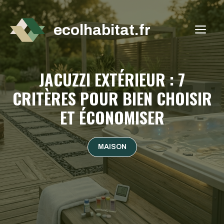
Aller
au
ecolhabitat.fr
ME
contenu
JACUZZI EXTÉRIEUR : 7
CRITÈRES POUR BIEN CHOISIR
ET ÉCONOMISER
MAISON