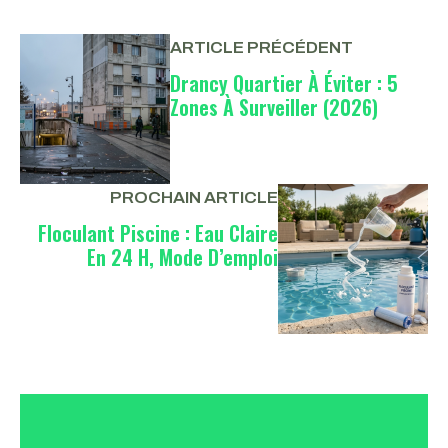
ARTICLE PRÉCÉDENT
Drancy Quartier À Éviter : 5
Zones À Surveiller (2026)
PROCHAIN ARTICLE
Floculant Piscine : Eau Claire
En 24 H, Mode D’emploi