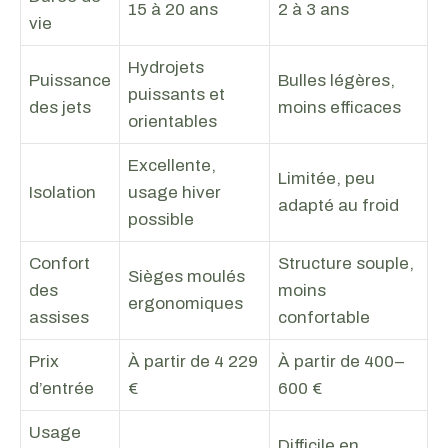
15 à 20 ans
2 à 3 ans
vie
Hydrojets
Puissance
Bulles légères,
puissants et
des jets
moins efficaces
orientables
Excellente,
Limitée, peu
Isolation
usage hiver
adapté au froid
possible
Confort
Structure souple,
Sièges moulés
des
moins
ergonomiques
assises
confortable
Prix
À partir de 4 229
À partir de 400–
d’entrée
€
600 €
Usage
Difficile en