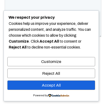
We respect your privacy
Cookies help us improve your experience, deliver
personalized content, and analyze traffic. You can
choose which cookies to allow by clicking
Customize
. Click
Accept All
to consent or
Nom
Reject All
to decline non-essential cookies.
E-
Customize
mail
Site
Reject All
web
Enregistrer mon nom, mon e-mail et mon site
Accept All
dans le navigateur pour mon prochain
Powered by
commentaire.